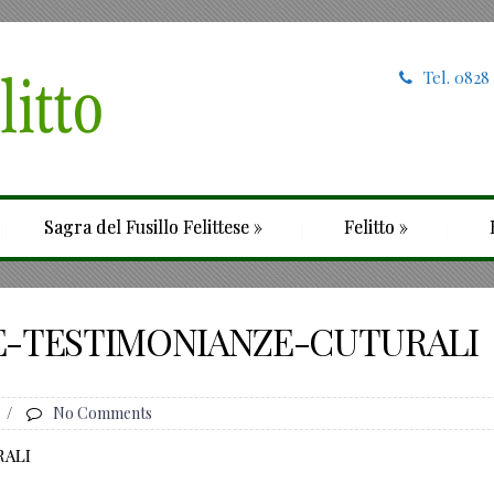
Tel. 0828
Sagra del Fusillo Felittese
»
Felitto
»
E-TESTIMONIANZE-CUTURALI
/
No Comments
RALI