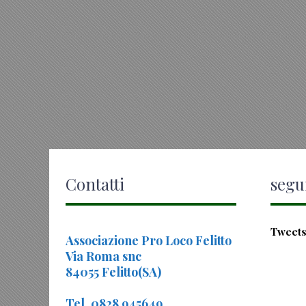
Contatti
segui
Tweets
Associazione Pro Loco Felitto
Via Roma snc
84055 Felitto(SA)
Tel. 0828 945649