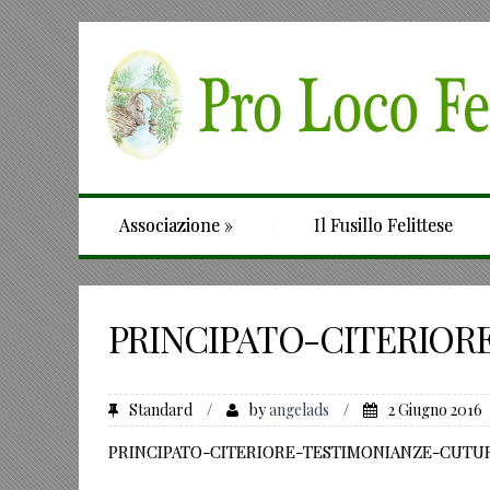
Associazione
»
Il Fusillo Felittese
PRINCIPATO-CITERIOR
Standard
/
by
angelads
/
2 Giugno 2016
PRINCIPATO-CITERIORE-TESTIMONIANZE-CUTU