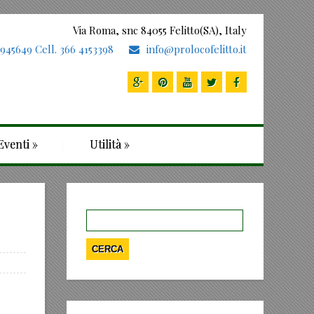
Via Roma, snc 84055 Felitto(SA), Italy
 945649 Cell. 366 4153398
info@prolocofelitto.it
Eventi
»
Utilità
»
Ricerca
per: