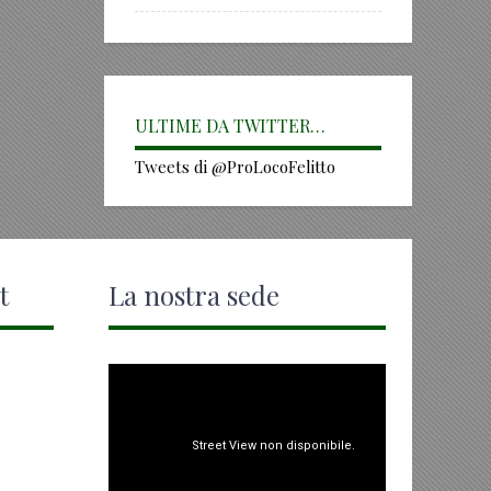
ULTIME DA TWITTER…
Tweets di @ProLocoFelitto
t
La nostra sede