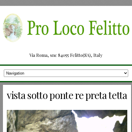
Via Roma, snc 84055 Felitto(SA), Italy
vista sotto ponte re preta tetta