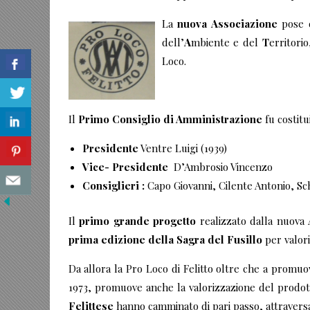
La
nuova Associazione
pose c
dell’
A
mbiente e del
T
erritori
Loco.
Il
Primo Consiglio di Amministrazione
fu costitui
Presidente
Ventre Luigi (1939)
Vice- Presidente
D’Ambrosio Vincenzo
Consiglieri :
Capo Giovanni, Cilente Antonio, Schi
Il
primo grande progetto
realizzato dalla nuova A
prima edizione della Sagra del Fusillo
per valori
Da allora la Pro Loco di Felitto oltre che a promuov
1973, promuove anche la valorizzazione del prodotto 
Felittese
hanno camminato di pari passo, attravers