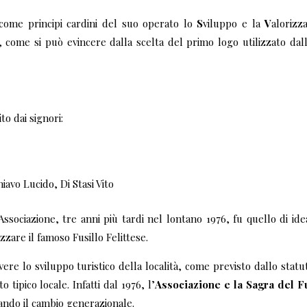
ome principi cardini del suo operato lo
S
viluppo e la
V
alorizz
o, come si può evincere dalla scelta del primo logo utilizzato dal
to dai signori:
avo Lucido, Di Stasi Vito
ssociazione, tre anni più tardi nel lontano 1976, fu quello di ide
zzare il famoso Fusillo Felittese.
ere lo sviluppo turistico della località, come previsto dallo statu
tipico locale. Infatti dal 1976, l’
Associazione e la Sagra del F
ando il cambio generazionale.