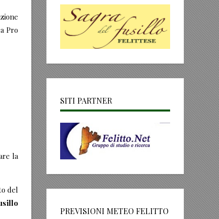
azione
la Pro
SITI PARTNER
are la
to del
usillo
PREVISIONI METEO FELITTO