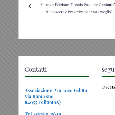
Seconda Edizione “Premio Pasquale Oristanio
“Conoscere e Prevenire per stare meglio”
Contatti
segui
Tweets
Associazione Pro Loco Felitto
Via Roma snc
84055 Felitto(SA)
Tel. 0828 945649