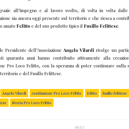
azie all’impegno e al lavoro svolto, di volta in volta dalle
one sia ancora oggi presente sul territorio e che riesca a contri
tro amato
Felitto
e del suo prodotto tipico il
Fusillo Felittese
.
ale Presidente dell’Associazione
Angelo Vilardi
rivolge un parti
ti quaranta anni hanno contribuito attivamente alla creazion
ne Pro Loco Felitto, con la speranza di poter continuare sulla 
erritorio e del Fusillo Felittese.
Angelo Vilardi
costituzione Pro Loco Felitto
felitto
fusillo felittese
ttese
Storia Pro Loco Felitto
NEXT