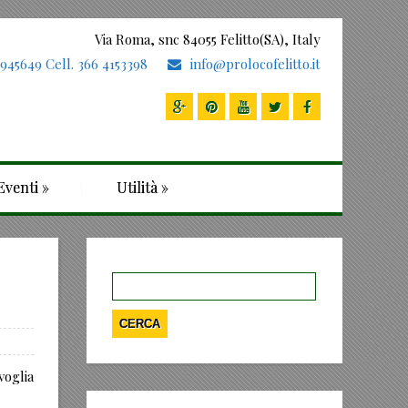
Via Roma, snc 84055 Felitto(SA), Italy
 945649 Cell. 366 4153398
info@prolocofelitto.it
Eventi
»
Utilità
»
Ricerca
per:
voglia