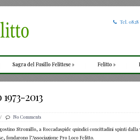
Tel. 0828
Sagra del Fusillo Felittese
»
Felitto
»
o 1973-2013
/
No Comments
gostino Stromillo, a Roccadaspide quindici concittadini spinti dalla 
se, fondarono l’Associazione Pro Loco Felitto.