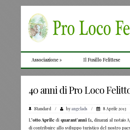
Associazione
»
Il Fusillo Felittese
40 anni di Pro Loco Felitt
Standard
/
by
angelads
/
8 Aprile 2013
L’
otto Aprile
di
quarant’anni
fa, dinanzi al notaio A
di contribuire allo sviluppo turistico del nostro pae