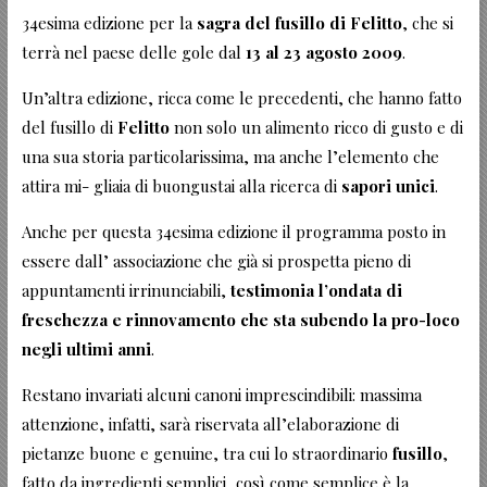
34esima edizione per la
sagra del fusillo di Felitto
, che si
terrà nel paese delle gole dal
13 al 23 agosto 2009
.
Un’altra edizione, ricca come le precedenti, che hanno fatto
del fusillo di
Felitto
non solo un alimento ricco di gusto e di
una sua storia particolarissima, ma anche l’elemento che
attira mi- gliaia di buongustai alla ricerca di
sapori unici
.
Anche per questa 34esima edizione il programma posto in
essere dall’ associazione che già si prospetta pieno di
appuntamenti irrinunciabili,
testimonia l’ondata di
freschezza e rinnovamento che sta subendo la pro-loco
negli ultimi anni
.
Restano invariati alcuni canoni imprescindibili: massima
attenzione, infatti, sarà riservata all’elaborazione di
pietanze buone e genuine, tra cui lo straordinario
fusillo
,
fatto da ingredienti semplici, così come semplice è la