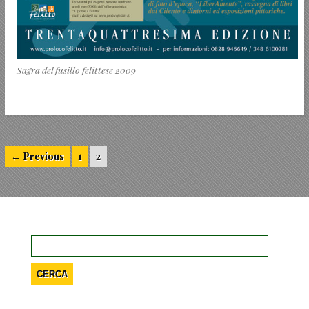
Sagra del fusillo felittese 2009
← Previous
1
2
Ricerca
per: