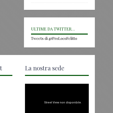
ULTIME DA TWITTER…
Tweets di @ProLocoFelitto
t
La nostra sede