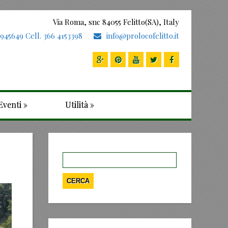
Via Roma, snc 84055 Felitto(SA), Italy
 945649 Cell. 366 4153398
info@prolocofelitto.it
Eventi
»
Utilità
»
Ricerca
per: