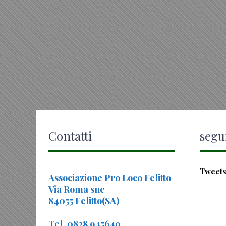
Contatti
segui
Tweets
Associazione Pro Loco Felitto
Via Roma snc
84055 Felitto(SA)
Tel. 0828 945649